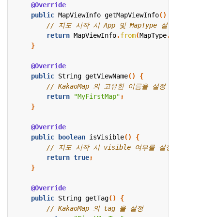
@Override
public
MapViewInfo
getMapViewInfo
()
{
return
MapViewInfo
.
from
(
MapType
.
NORMAL
);
}
@Override
public
String
getViewName
()
{
return
"MyFirstMap"
;
}
@Override
public
boolean
isVisible
()
{
return
true
;
}
@Override
public
String
getTag
()
{