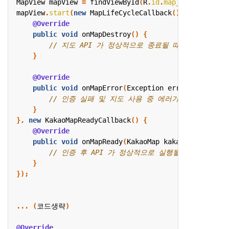
MapView
mapView
=
findViewById
(
R
.
id
.
map_view
);
mapView
.
start
(
new
MapLifeCycleCallback
()
{
@Override
public
void
onMapDestroy
()
{
}
@Override
public
void
onMapError
(
Exception
error
)
{
}
},
new
KakaoMapReadyCallback
()
{
@Override
public
void
onMapReady
(
KakaoMap
kakaoMap
)
{
}
});
...
(
코드생략
)
@Override