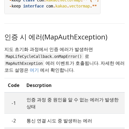
-
keep
class
com
.
kakao
.
vectormap
.**
{
*;
}
-
keep
interface
com
.
kakao
.
vectormap
.**
인증 시 에러(MapAuthException)
지도 초기화 과정에서 인증 에러가 발생하면
로
MapLifeCycleCallback.onMapError()
에러 이벤트가 호출됩니다. 자세한 에러
MapAuthException
코드 설명은
여기
에서 확인합니다.
Code
Descrption
인증 과정 중 원인을 알 수 없는 에러가 발생한
-1
상태
-2
통신 연결 시도 중 발생하는 에러