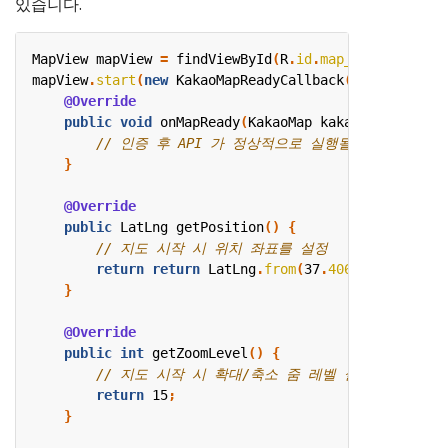
있습니다.
MapView
mapView
=
findViewById
(
R
.
id
.
map_view
);
mapView
.
start
(
new
KakaoMapReadyCallback
()
{
@Override
public
void
onMapReady
(
KakaoMap
kakaoMap
)
{
}
@Override
public
LatLng
getPosition
()
{
return
return
LatLng
.
from
(
37
.
406960
,
127
.
115
}
@Override
public
int
getZoomLevel
()
{
return
15
;
}