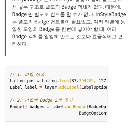
서 넣는 구조로 별도의 Badge 객체가 없다. 때문에,
Badge 만 별도로 컨트롤 할 수가 없다. InStyleBadge
는 별도의 Badge 컨트롤이 필요없고, 여러 라벨에 동
일한 모양의 Badge 를 한번에 넣어야 할 때, 여러
Badge 객체를 일일히 만드는 것보다 효율적이고 편
리하다.
LatLng
pos
=
LatLng
.
from
(
37
.
394265
,
127
.
108332
);
Label
label
=
layer
.
addLabel
(
LabelOptions
.
from
(
pos
).
Badge
[]
badges
=
label
.
addBadge
(
BadgeOptions
.
from
(
R
.
BadgeOptions
.
from
(
R
.
draw