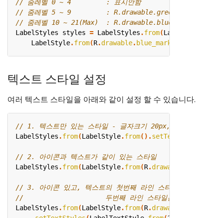
LabelStyles
styles
=
LabelStyles
.
from
(
LabelStyle
.
fro
LabelStyle
.
from
(
R
.
drawable
.
blue_marker
).
setZoomL
텍스트 스타일 설정
여러 텍스트 스타일을 아래와 같이 설정 할 수 있습니다.
LabelStyles
.
from
(
LabelStyle
.
from
().
setTextStyles
(
20
,
LabelStyles
.
from
(
LabelStyle
.
from
(
R
.
drawable
.
chicken
)
LabelStyles
.
from
(
LabelStyle
.
from
(
R
.
drawable
.
chicken
)