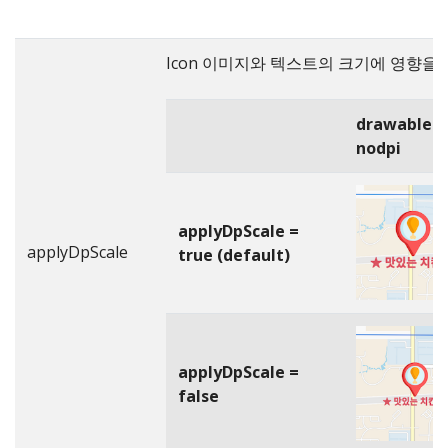
Icon 이미지와 텍스트의 크기에 영향을 
drawable-
nodpi
applyDpScale =
applyDpScale
true (default)
applyDpScale =
false