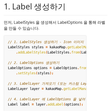
1. Label 생성하기
먼저, LabelStyles 을 생성해서 LabelOptions 을 통해 라벨
을 만들 수 있습니다.
LabelStyles
styles
=
kakaoMap
.
getLabelManager
()
.
addLabelStyles
(
LabelStyles
.
from
(
LabelStyle
.
from
LabelOptions
options
=
LabelOptions
.
from
(
LatLng
.
from
.
setStyles
(
styles
);
LabelLayer
layer
=
kakaoMap
.
getLabelManager
().
getLay
Label
label
=
layer
.
addLabel
(
options
);