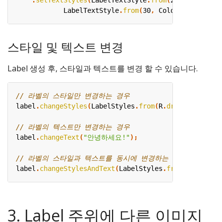
.
setTextStyles
(
LabelTextStyle
.
from
(
20
,
Color
.
BLA
LabelTextStyle
.
from
(
30
,
Color
.
GREEN
,
1
,
스타일 및 텍스트 변경
Label 생성 후, 스타일과 텍스트를 변경 할 수 있습니다.
label
.
changeStyles
(
LabelStyles
.
from
(
R
.
drawable
.
dinne
label
.
changeText
(
"안녕하세요!"
);
label
.
changeStylesAndText
(
LabelStyles
.
from
(
R
.
drawabl
3. Label 주위에 다른 이미지