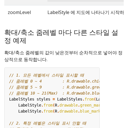
zoomLevel
LabelStyle 에 지도에 나타나기 시작하는 
확대/축소 줌레벨 마다 다른 스타일 설
정 예제
확대/축소 줌레벨의 값이 낮은것부터 순차적으로 넣어야 정
상적으로 동작합니다.
LabelStyles
styles
=
LabelStyles
.
from
(
LabelStyle
.
fro
LabelStyle
.
from
(
R
.
drawable
.
green_marker
).
setText
LabelStyle
.
from
(
R
.
drawable
.
blue_marker
).
setZoomL